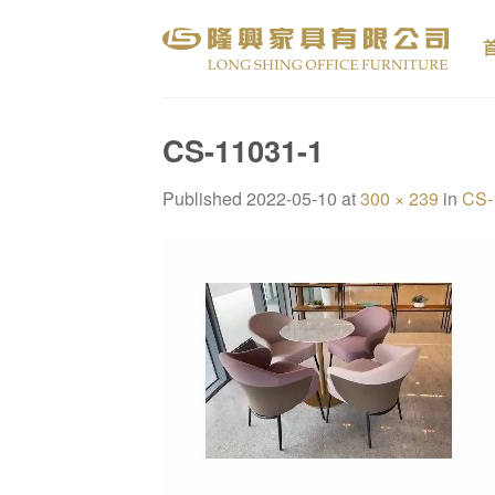
Skip
to
content
CS-11031-1
Published
2022-05-10
at
300 × 239
in
CS-