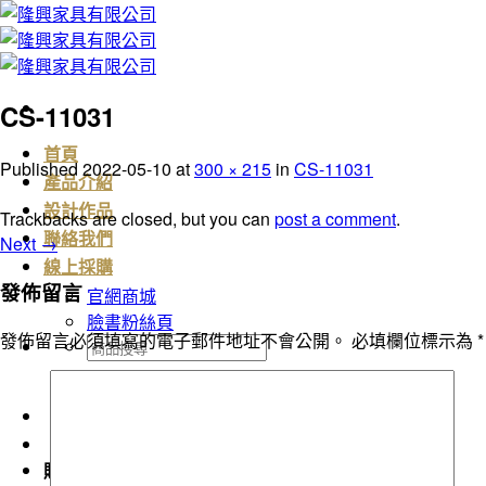
Skip
to
content
CS-11031
首頁
Published
2022-05-10
at
300 × 215
in
CS-11031
產品介紹
設計作品
Trackbacks are closed, but you can
post a comment
.
聯絡我們
Next
→
線上採購
發佈留言
官網商城
臉書粉絲頁
發佈留言必須填寫的電子郵件地址不會公開。
必填欄位標示為
*
搜
尋
關
鍵
字:
購物車