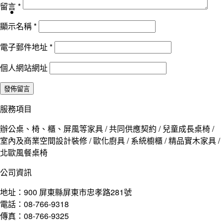
留言
*
顯示名稱
*
電子郵件地址
*
個人網站網址
服務項目
辦公桌、椅、櫃、屏風等家具 / 共同供應契約 / 兒童成長桌椅 /
室內及商業空間設計裝修 / 歐化廚具 / 系統櫥櫃 / 精品實木家具 /
北歐風餐桌椅
公司資訊
地址：900 屏東縣屏東市忠孝路281號
電話：08-766-9318
傳真：08-766-9325