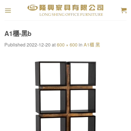
Skip
to
content
A1櫃-黑b
Published
2022-12-20
at
600 × 600
in
A1櫃 黑