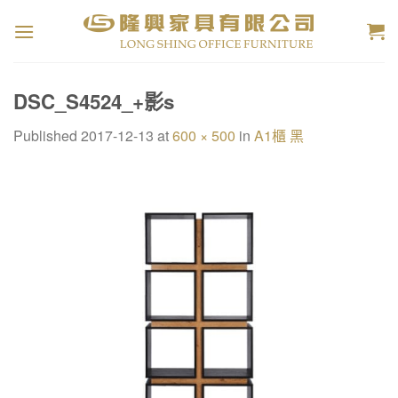
Skip
to
content
DSC_S4524_+影s
Published
2017-12-13
at
600 × 500
in
A1櫃 黑