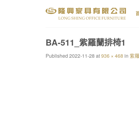
Skip
to
content
BA-511_紫羅蘭排椅1
Published
2022-11-28
at
936 × 468
in
紫