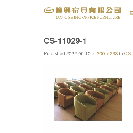
Skip
to
content
CS-11029-1
Published
2022-05-10
at
300 × 238
in
CS-