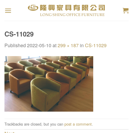
Skip
to
content
CS-11029
Published
2022-05-10
at
299 × 187
in
CS-11029
Trackbacks are closed, but you can
post a comment
.