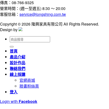
傳真：08-766-9325
營業時間：(週一至週五) 8:30 ～ 20:00
客服信箱：
service@longshing.com.tw
Copyright © 2026 隆興家具有限公司 All Rights Reserved.
Design by
搜
尋
關
首頁
鍵
產品介紹
字:
設計作品
聯絡我們
線上採購
官網商城
臉書粉絲頁
登入
Login with
Facebook