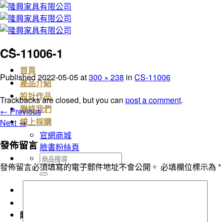
Skip
to
content
CS-11006-1
首頁
Published
2022-05-05
at
300 × 238
in
CS-11006
產品介紹
設計作品
Trackbacks are closed, but you can
post a comment
.
聯絡我們
←
Previous
Next
→
線上採購
官網商城
發佈留言
臉書粉絲頁
搜
發佈留言必須填寫的電子郵件地址不會公開。
必填欄位標示為
*
尋
關
鍵
字:
購物車