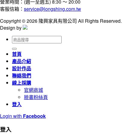
營業時間：(週一至週五) 8:30 ～ 20:00
客服信箱：
service@longshing.com.tw
Copyright © 2026 隆興家具有限公司 All Rights Reserved.
Design by
搜
尋
關
首頁
鍵
產品介紹
字:
設計作品
聯絡我們
線上採購
官網商城
臉書粉絲頁
登入
Login with
Facebook
登入