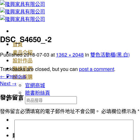
Skip
to
content
DSC_S4650_-2
首頁
產品介紹
Published
2018-07-03
at
1362 × 2048
in
雙色活動櫃(黑.白)
設計作品
Trackbacks are closed, but you can
post a comment
.
聯絡我們
←
Previous
線上採購
Next
→
官網商城
臉書粉絲頁
發佈留言
搜
尋
發佈留言必須填寫的電子郵件地址不會公開。
必填欄位標示為
*
關
鍵
字:
購物車