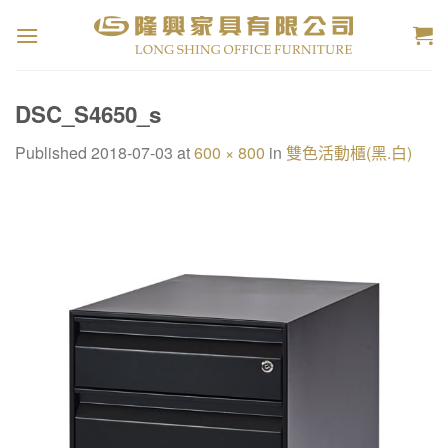
Skip
to
content
DSC_S4650_s
Published
2018-07-03
at
600 × 800
in
雙色活動櫃(黑.白)