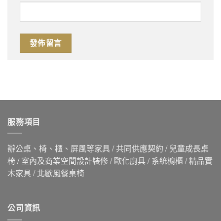
服務項目
辦公桌、椅、櫃、屏風等家具 / 共同供應契約 / 兒童成長桌
椅 / 室內及商業空間設計裝修 / 歐化廚具 / 系統櫥櫃 / 精品實
木家具 / 北歐風餐桌椅
公司資訊