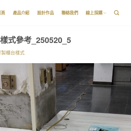
首頁
產品介紹
設計作品
聯絡我們
線上採購
樣式參考_250520_5
訂製櫃台樣式