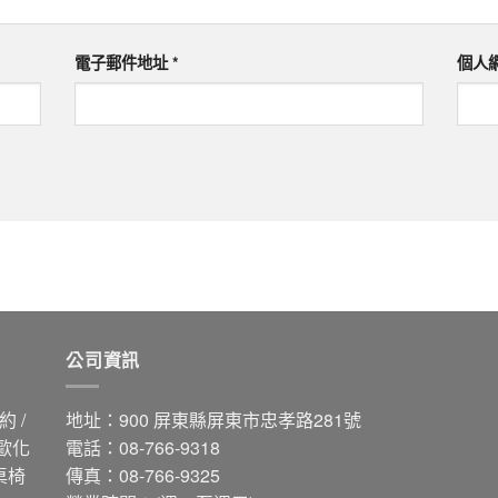
電子郵件地址
*
個人
公司資訊
 /
地址：900 屏東縣屏東市忠孝路281號
 歐化
電話：08-766-9318
桌椅
傳真：08-766-9325