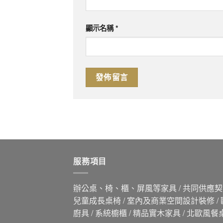
顯示名稱
*
服務項目
辦公桌、椅、櫃、屏風等家具 / 共同供應契約
兒童成長桌椅 / 室內及商業空間設計裝修 /
廚具 / 系統櫥櫃 / 精品實木家具 / 北歐風餐