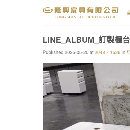
Skip
to
content
LINE_ALBUM_訂製櫃台
Published
2025-05-20
at
2048 × 1536
in