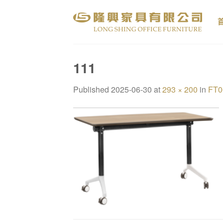
Skip
to
content
111
Published
2025-06-30
at
293 × 200
in
FT