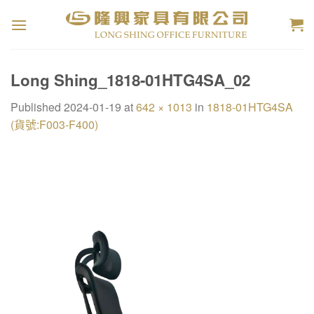
Skip
to
content
Long Shing_1818-01HTG4SA_02
Published
2024-01-19
at
642 × 1013
in
1818-01HTG4SA
(貨號:F003-F400)