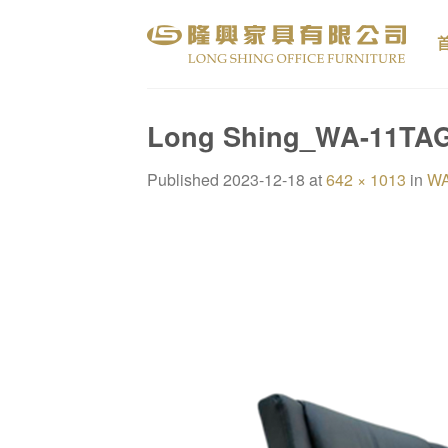
Skip
to
content
Long Shing_WA-11TA
Published
2023-12-18
at
642 × 1013
in
WA