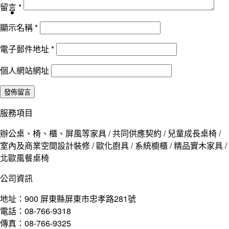
留言
*
顯示名稱
*
電子郵件地址
*
個人網站網址
服務項目
辦公桌、椅、櫃、屏風等家具 / 共同供應契約 / 兒童成長桌椅 /
室內及商業空間設計裝修 / 歐化廚具 / 系統櫥櫃 / 精品實木家具 /
北歐風餐桌椅
公司資訊
地址：900 屏東縣屏東市忠孝路281號
電話：08-766-9318
傳真：08-766-9325