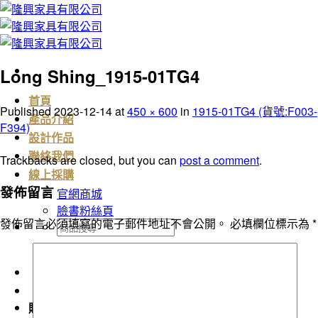
Skip
to
content
Long Shing_1915-01TG4
首頁
Published
2023-12-14
at
450 × 600
in
1915-01TG4 (貨號:F003-
產品介紹
F394)
設計作品
聯絡我們
Trackbacks are closed, but you can
post a comment
.
線上採購
發佈留言
官網商城
臉書粉絲頁
發佈留言必須填寫的電子郵件地址不會公開。
必填欄位標示為
*
搜
尋
關
鍵
字:
購物車