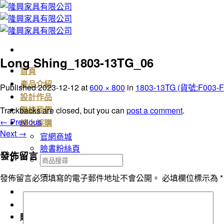
Skip
to
content
Long Shing_1803-13TG_06
首頁
產品介紹
Published
2023-12-12
at
600 × 800
in
1803-13TG (貨號:F003-F
設計作品
Trackbacks are closed, but you can
post a comment
.
聯絡我們
←
Previous
線上採購
Next
→
官網商城
臉書粉絲頁
發佈留言
搜
尋
發佈留言必須填寫的電子郵件地址不會公開。
必填欄位標示為
*
關
鍵
字:
購物車