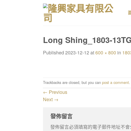
Skip
to
content
Long Shing_1803-13T
Published
2023-12-12
at
600 × 800
in
180
Trackbacks are closed, but you can
post a comment
.
←
Previous
Next
→
發佈留言
發佈留言必須填寫的電子郵件地址不會