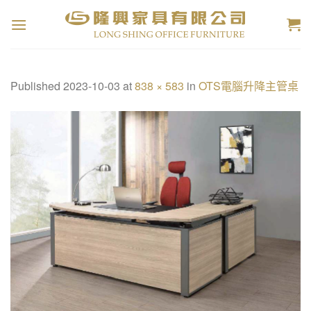
Skip
to
content
Published
2023-10-03
at
838 × 583
in
OTS電腦升降主管桌