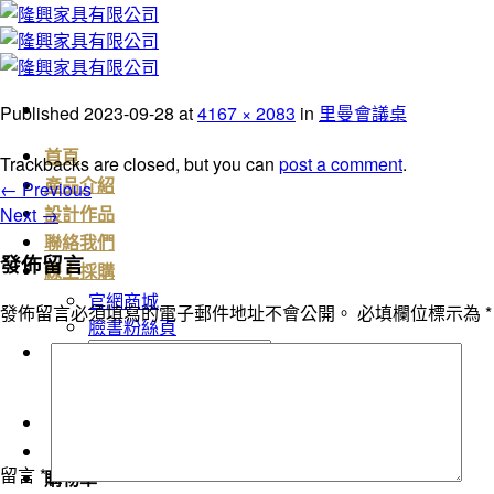
Skip
to
content
Published
2023-09-28
at
4167 × 2083
in
里曼會議桌
首頁
Trackbacks are closed, but you can
post a comment
.
←
Previous
產品介紹
Next
→
設計作品
聯絡我們
發佈留言
線上採購
官網商城
發佈留言必須填寫的電子郵件地址不會公開。
必填欄位標示為
*
臉書粉絲頁
搜
尋
關
鍵
字:
留言
*
購物車