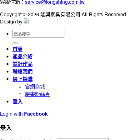
客服信箱：
service@longshing.com.tw
Copyright © 2026 隆興家具有限公司 All Rights Reserved.
Design by
搜
尋
關
首頁
鍵
產品介紹
字:
設計作品
聯絡我們
線上採購
官網商城
臉書粉絲頁
登入
Login with
Facebook
登入