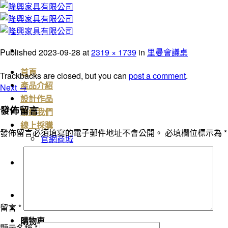
Skip
to
content
Published
2023-09-28
at
2319 × 1739
in
里曼會議桌
首頁
Trackbacks are closed, but you can
post a comment
.
Next
→
產品介紹
設計作品
發佈留言
聯絡我們
線上採購
發佈留言必須填寫的電子郵件地址不會公開。
必填欄位標示為
*
官網商城
臉書粉絲頁
搜
尋
關
鍵
留言
*
字:
購物車
顯示名稱
*