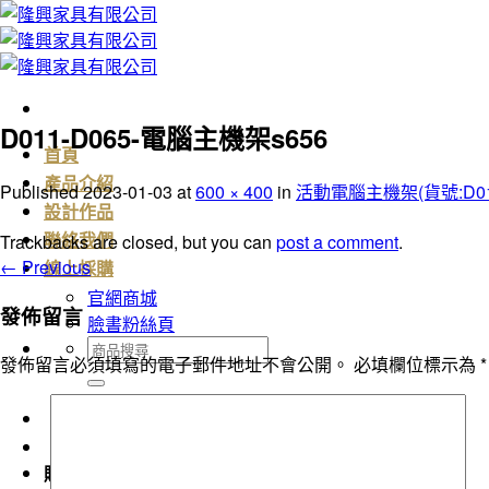
Skip
to
content
D011-D065-電腦主機架s656
首頁
產品介紹
Published
2023-01-03
at
600 × 400
in
活動電腦主機架(貨號:D011
設計作品
Trackbacks are closed, but you can
post a comment
.
聯絡我們
←
Previous
線上採購
官網商城
發佈留言
臉書粉絲頁
搜
發佈留言必須填寫的電子郵件地址不會公開。
必填欄位標示為
*
尋
關
鍵
字:
購物車