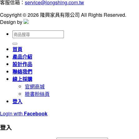
客服信箱：
service@longshing.com.tw
Copyright © 2026 隆興家具有限公司 All Rights Reserved.
Design by
搜
尋
關
首頁
鍵
產品介紹
字:
設計作品
聯絡我們
線上採購
官網商城
臉書粉絲頁
登入
Login with
Facebook
登入