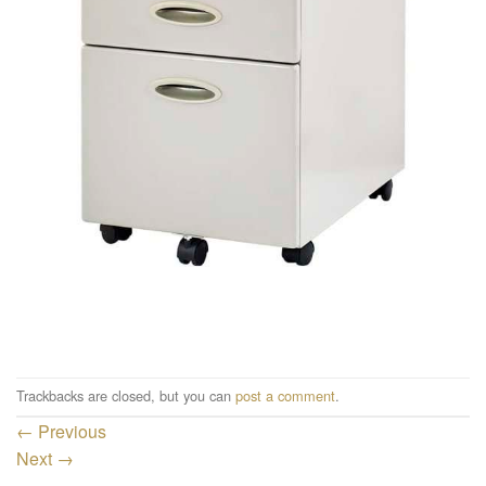
Trackbacks are closed, but you can
post a comment
.
←
Previous
Next
→