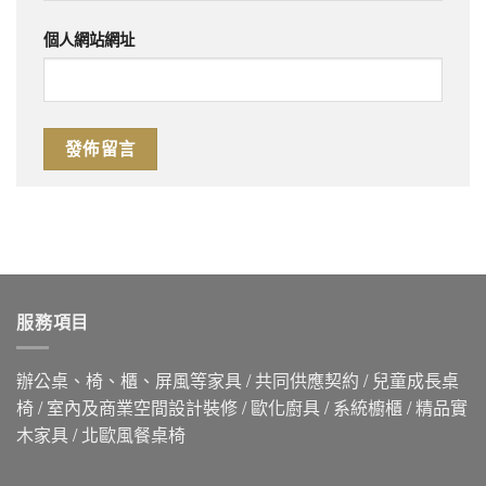
個人網站網址
服務項目
辦公桌、椅、櫃、屏風等家具 / 共同供應契約 / 兒童成長桌
椅 / 室內及商業空間設計裝修 / 歐化廚具 / 系統櫥櫃 / 精品實
木家具 / 北歐風餐桌椅