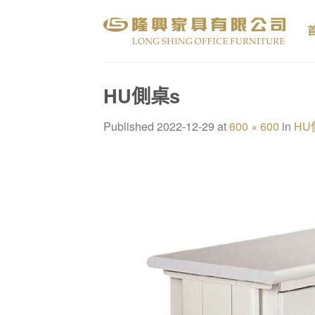
Skip
to
content
HU側桌s
Published
2022-12-29
at
600 × 600
in
HU