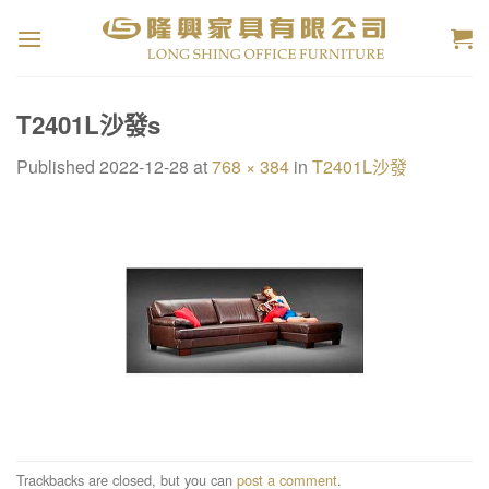
Skip
to
content
T2401L沙發s
Published
2022-12-28
at
768 × 384
in
T2401L沙發
Trackbacks are closed, but you can
post a comment
.