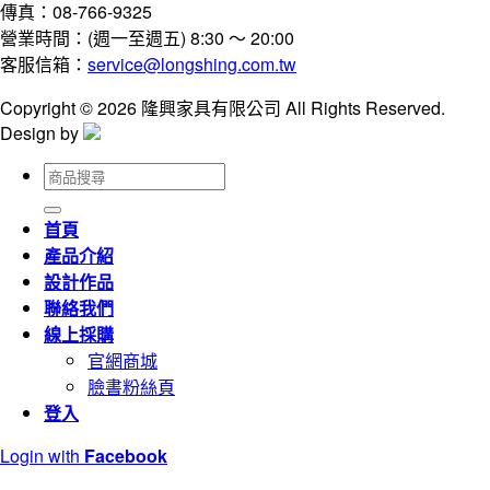
傳真：08-766-9325
營業時間：(週一至週五) 8:30 ～ 20:00
客服信箱：
service@longshing.com.tw
Copyright © 2026 隆興家具有限公司 All Rights Reserved.
Design by
搜
尋
關
首頁
鍵
產品介紹
字:
設計作品
聯絡我們
線上採購
官網商城
臉書粉絲頁
登入
Login with
Facebook