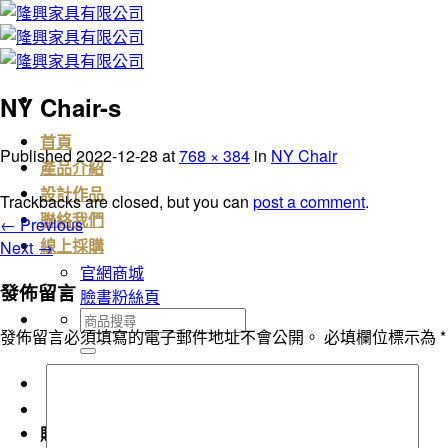
Skip
to
content
NY Chair-s
首頁
Published
2022-12-28
at
768 × 384
in
NY Chair
產品介紹
設計作品
Trackbacks are closed, but you can
post a comment
.
聯絡我們
←
Previous
Next
→
線上採購
官網商城
發佈留言
臉書粉絲頁
搜
發佈留言必須填寫的電子郵件地址不會公開。
必填欄位標示為
*
尋
關
鍵
字:
購物車