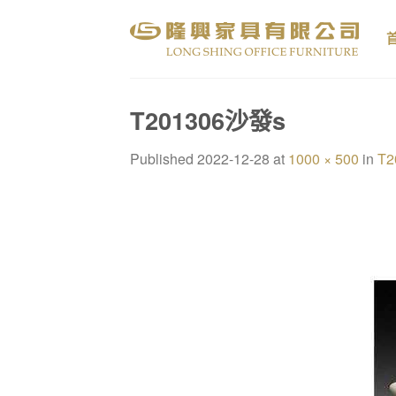
Skip
to
content
T201306沙發s
Published
2022-12-28
at
1000 × 500
in
T