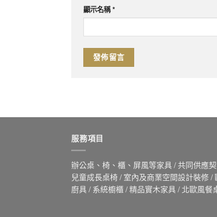
顯示名稱
*
服務項目
辦公桌、椅、櫃、屏風等家具 / 共同供應契約
兒童成長桌椅 / 室內及商業空間設計裝修 /
廚具 / 系統櫥櫃 / 精品實木家具 / 北歐風餐