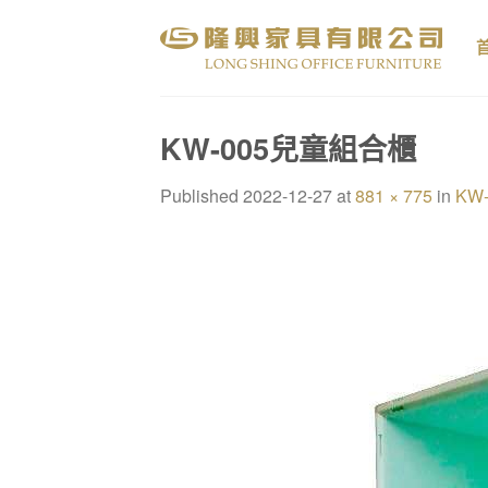
Skip
to
content
KW-005兒童組合櫃
Published
2022-12-27
at
881 × 775
in
KW