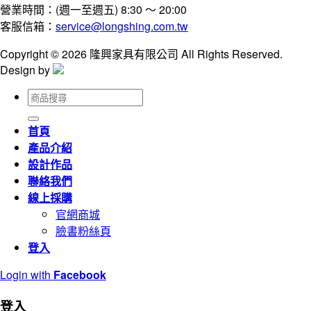
營業時間：(週一至週五) 8:30 ～ 20:00
客服信箱：
service@longshing.com.tw
Copyright © 2026 隆興家具有限公司 All Rights Reserved.
Design by
搜
尋
關
首頁
鍵
產品介紹
字:
設計作品
聯絡我們
線上採購
官網商城
臉書粉絲頁
登入
Login with
Facebook
登入