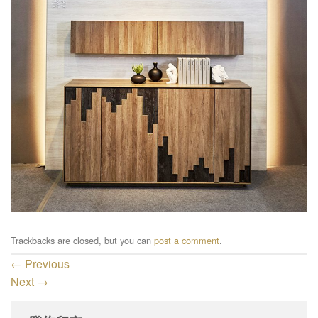
Trackbacks are closed, but you can
post a comment
.
←
Previous
Next
→