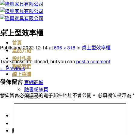
Skip
to
content
桌上型效率櫃
首頁
Published
2022-12-14
at
696 × 318
in
桌上型效率櫃
產品介紹
設計作品
Trackbacks are closed, but you can
post a comment
.
聯絡我們
←
Previous
線上採購
發佈留言
官網商城
臉書粉絲頁
發佈留言必須填寫的電子郵件地址不會公開。
必填欄位標示為
*
搜
尋
關
鍵
字:
購物車