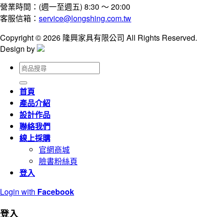
營業時間：(週一至週五) 8:30 ～ 20:00
客服信箱：
service@longshing.com.tw
Copyright © 2026 隆興家具有限公司 All Rights Reserved.
Design by
搜
尋
關
首頁
鍵
產品介紹
字:
設計作品
聯絡我們
線上採購
官網商城
臉書粉絲頁
登入
Login with
Facebook
登入