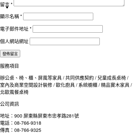
留言
*
顯示名稱
*
電子郵件地址
*
個人網站網址
服務項目
辦公桌、椅、櫃、屏風等家具 / 共同供應契約 / 兒童成長桌椅 /
室內及商業空間設計裝修 / 歐化廚具 / 系統櫥櫃 / 精品實木家具 /
北歐風餐桌椅
公司資訊
地址：900 屏東縣屏東市忠孝路281號
電話：08-766-9318
傳真：08-766-9325