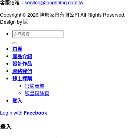
客服信箱：
service@longshing.com.tw
Copyright © 2026 隆興家具有限公司 All Rights Reserved.
Design by
搜
尋
關
首頁
鍵
產品介紹
字:
設計作品
聯絡我們
線上採購
官網商城
臉書粉絲頁
登入
Login with
Facebook
登入