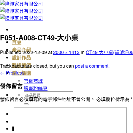
Skip
to
content
F051-A008-CT49-大小桌
首頁
產品介紹
Published
2022-12-09
at
2000 × 1413
in
CT49 大小桌(貨號:F051
設計作品
Trackbacks are closed, but you can
post a comment
.
聯絡我們
←
Previous
線上採購
官網商城
發佈留言
臉書粉絲頁
搜
發佈留言必須填寫的電子郵件地址不會公開。
必填欄位標示為
*
尋
關
鍵
字:
購物車