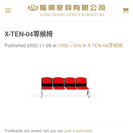
Skip
to
content
X-TEN-04等候椅
Published
2022-11-28
at
1000 × 500
in
X-TEN-04等候椅
Trackbacks are closed, but you can
post a comment
.