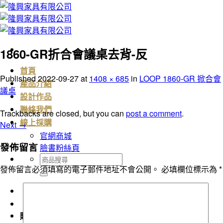
Skip
to
content
1860-GR折合會議桌去背-反
首頁
Published
2022-09-27
at
1408 × 685
in
LOOP 1860-GR 掀合會
產品介紹
議桌
設計作品
聯絡我們
Trackbacks are closed, but you can
post a comment
.
線上採購
Next
→
官網商城
發佈留言
臉書粉絲頁
搜
發佈留言必須填寫的電子郵件地址不會公開。
必填欄位標示為
*
尋
關
鍵
字:
購物車