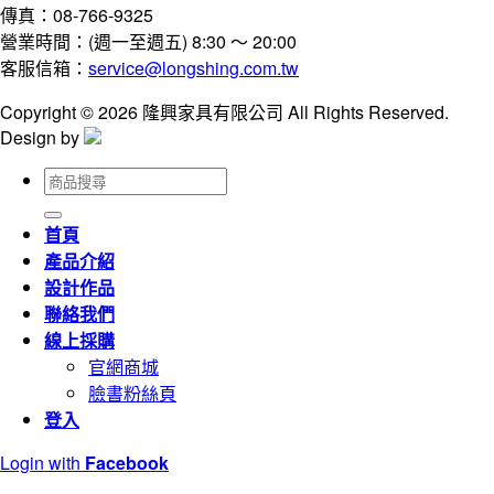
傳真：08-766-9325
營業時間：(週一至週五) 8:30 ～ 20:00
客服信箱：
service@longshing.com.tw
Copyright © 2026 隆興家具有限公司 All Rights Reserved.
Design by
搜
尋
關
首頁
鍵
產品介紹
字:
設計作品
聯絡我們
線上採購
官網商城
臉書粉絲頁
登入
Login with
Facebook