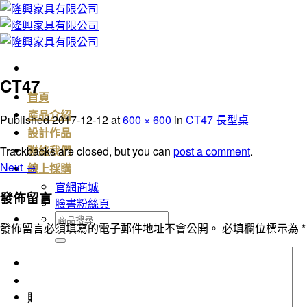
Skip
to
content
CT47
首頁
產品介紹
Published
2017-12-12
at
600 × 600
in
CT47 長型桌
設計作品
Trackbacks are closed, but you can
post a comment
.
聯絡我們
Next
→
線上採購
官網商城
發佈留言
臉書粉絲頁
搜
發佈留言必須填寫的電子郵件地址不會公開。
必填欄位標示為
*
尋
關
鍵
字:
購物車