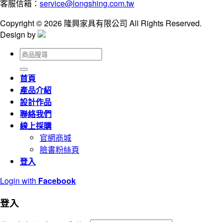
客服信箱：
service@longshing.com.tw
Copyright © 2026 隆興家具有限公司 All Rights Reserved.
Design by
搜
尋
關
首頁
鍵
產品介紹
字:
設計作品
聯絡我們
線上採購
官網商城
臉書粉絲頁
登入
Login with
Facebook
登入