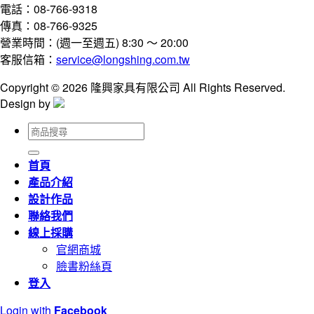
電話：08-766-9318
傳真：08-766-9325
營業時間：(週一至週五) 8:30 ～ 20:00
客服信箱：
service@longshing.com.tw
Copyright © 2026 隆興家具有限公司 All Rights Reserved.
Design by
搜
尋
關
首頁
鍵
產品介紹
字:
設計作品
聯絡我們
線上採購
官網商城
臉書粉絲頁
登入
Login with
Facebook