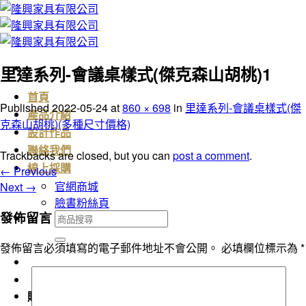
Skip
to
content
里達系列-會議桌樣式(傑克森山胡桃)1
首頁
Published
2022-05-24
at
860 × 698
in
里達系列-會議桌樣式(傑
產品介紹
克森山胡桃)(多種尺寸價格)
設計作品
聯絡我們
Trackbacks are closed, but you can
post a comment
.
線上採購
←
Previous
官網商城
Next
→
臉書粉絲頁
發佈留言
搜
尋
發佈留言必須填寫的電子郵件地址不會公開。
必填欄位標示為
*
關
鍵
字:
購物車