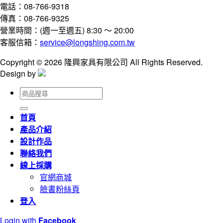
電話：08-766-9318
傳真：08-766-9325
營業時間：(週一至週五) 8:30 ～ 20:00
客服信箱：
service@longshing.com.tw
Copyright © 2026 隆興家具有限公司 All Rights Reserved.
Design by
搜
尋
關
首頁
鍵
產品介紹
字:
設計作品
聯絡我們
線上採購
官網商城
臉書粉絲頁
登入
Login with
Facebook