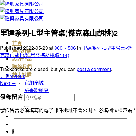
Skip
to
content
里達系列-L型主管桌(傑克森山胡桃)2
首頁
Published
2022-05-23
at
860 × 506
in
里達系列-L型主管桌-傑
產品介紹
克森山胡桃/維尼亞棕胡桃(B114)
設計作品
聯絡我們
Trackbacks are closed, but you can
post a comment
.
線上採購
←
Previous
官網商城
Next
→
臉書粉絲頁
發佈留言
搜
尋
發佈留言必須填寫的電子郵件地址不會公開。
必填欄位標示為
*
關
鍵
字:
購物車