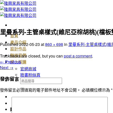
Skip
to
content
里曼系列-主管桌樣式(維尼亞棕胡桃)(檔板
首頁
產品介紹
Published
2022-05-23
at
860 × 698
in
里曼系列-主管桌樣式(維
設計作品
Trackbacks are closed, but you can
post a comment
.
聯絡我們
←
Previous
線上採購
Next
→
官網商城
臉書粉絲頁
發佈留言
搜
尋
發佈留言必須填寫的電子郵件地址不會公開。
必填欄位標示為
*
關
鍵
字:
購物車