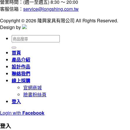
營業時間：(週一至週五) 8:30 ～ 20:00
客服信箱：
service@longshing.com.tw
Copyright © 2026 隆興家具有限公司 All Rights Reserved.
Design by
搜
尋
關
首頁
鍵
產品介紹
字:
設計作品
聯絡我們
線上採購
官網商城
臉書粉絲頁
登入
Login with
Facebook
登入