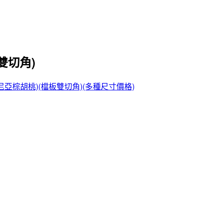
雙切角)
尼亞棕胡桃)(檔板雙切角)(多種尺寸價格)