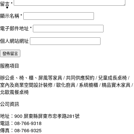
留言
*
顯示名稱
*
電子郵件地址
*
個人網站網址
服務項目
辦公桌、椅、櫃、屏風等家具 / 共同供應契約 / 兒童成長桌椅 /
室內及商業空間設計裝修 / 歐化廚具 / 系統櫥櫃 / 精品實木家具 /
北歐風餐桌椅
公司資訊
地址：900 屏東縣屏東市忠孝路281號
電話：08-766-9318
傳真：08-766-9325