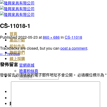
Skip
to
content
CS-11018-1
首頁
Published
2022-05-23
at
860 × 686
in
CS-11018
產品介紹
設計作品
Trackbacks are closed, but you can
post a comment
.
聯絡我們
←
Previous
線上採購
發佈留言
官網商城
臉書粉絲頁
發佈留言必須填寫的電子郵件地址不會公開。
必填欄位標示為
*
搜
尋
關
鍵
字:
購物車