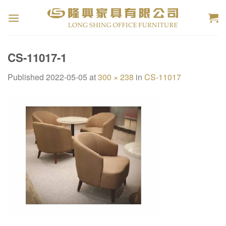
Skip
to
content
CS-11017-1
Published
2022-05-05
at
300 × 238
in
CS-11017