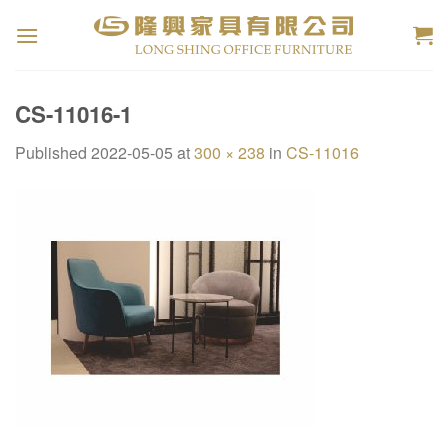
Skip
to
content
CS-11016-1
Published
2022-05-05
at
300 × 238
in
CS-11016