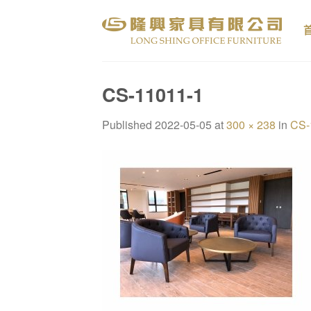
Skip
to
content
CS-11011-1
Published
2022-05-05
at
300 × 238
in
CS-