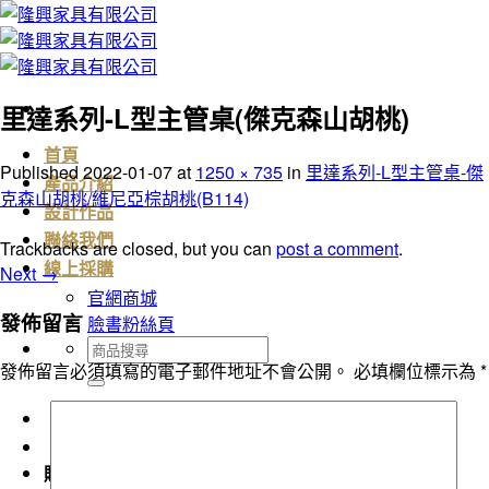
Skip
to
content
里達系列-L型主管桌(傑克森山胡桃)
首頁
Published
2022-01-07
at
1250 × 735
in
里達系列-L型主管桌-傑
產品介紹
克森山胡桃/維尼亞棕胡桃(B114)
設計作品
聯絡我們
Trackbacks are closed, but you can
post a comment
.
線上採購
Next
→
官網商城
發佈留言
臉書粉絲頁
搜
發佈留言必須填寫的電子郵件地址不會公開。
必填欄位標示為
*
尋
關
鍵
字:
購物車