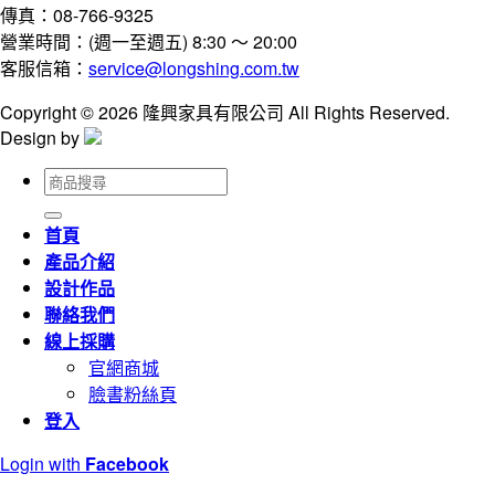
傳真：08-766-9325
營業時間：(週一至週五) 8:30 ～ 20:00
客服信箱：
service@longshing.com.tw
Copyright © 2026 隆興家具有限公司 All Rights Reserved.
Design by
搜
尋
關
首頁
鍵
產品介紹
字:
設計作品
聯絡我們
線上採購
官網商城
臉書粉絲頁
登入
Login with
Facebook