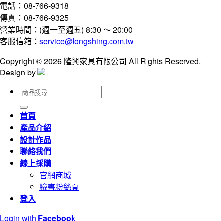
電話：08-766-9318
傳真：08-766-9325
營業時間：(週一至週五) 8:30 ～ 20:00
客服信箱：
service@longshing.com.tw
Copyright © 2026 隆興家具有限公司 All Rights Reserved.
Design by
搜
尋
關
首頁
鍵
產品介紹
字:
設計作品
聯絡我們
線上採購
官網商城
臉書粉絲頁
登入
Login with
Facebook