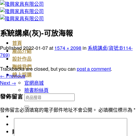
Skip
to
content
系統講桌(灰)-可放海報
首頁
Published
2022-01-07
at
1574 × 2098
in
系統講桌(貨號:B114-
產品介紹
769)
設計作品
聯絡我們
Trackbacks are closed, but you can
post a comment
.
←
Previous
線上採購
Next
→
官網商城
臉書粉絲頁
發佈留言
搜
尋
發佈留言必須填寫的電子郵件地址不會公開。
必填欄位標示為
*
關
鍵
字:
購物車