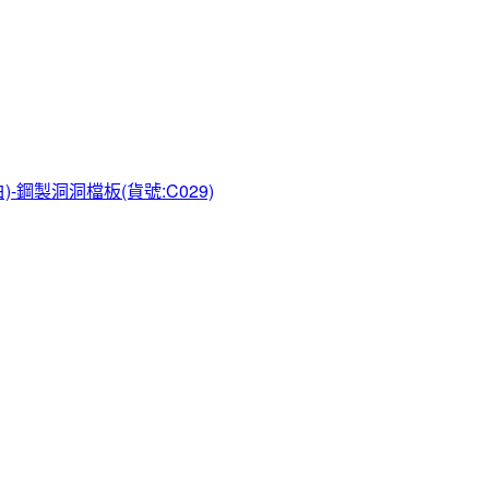
)-鋼製洞洞檔板(貨號:C029)