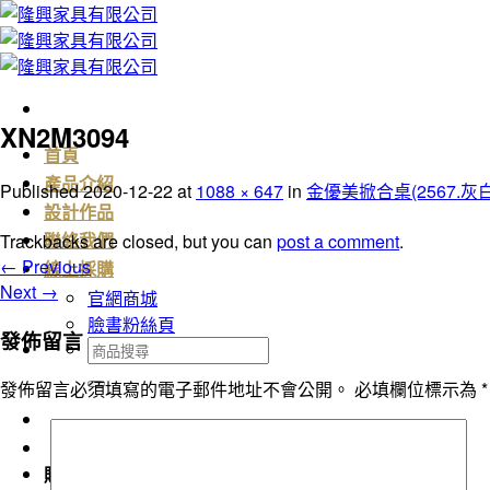
Skip
to
content
XN2M3094
首頁
產品介紹
Published
2020-12-22
at
1088 × 647
in
金優美掀合桌(2567.灰白
設計作品
Trackbacks are closed, but you can
post a comment
.
聯絡我們
←
Previous
線上採購
Next
→
官網商城
臉書粉絲頁
發佈留言
搜
尋
發佈留言必須填寫的電子郵件地址不會公開。
必填欄位標示為
*
關
鍵
字:
購物車