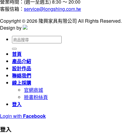
營業時間：(週一至週五) 8:30 ～ 20:00
客服信箱：
service@longshing.com.tw
Copyright © 2026 隆興家具有限公司 All Rights Reserved.
Design by
搜
尋
關
首頁
鍵
產品介紹
字:
設計作品
聯絡我們
線上採購
官網商城
臉書粉絲頁
登入
Login with
Facebook
登入