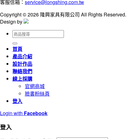
客服信箱：
service@longshing.com.tw
Copyright © 2026 隆興家具有限公司 All Rights Reserved.
Design by
搜
尋
關
首頁
鍵
產品介紹
字:
設計作品
聯絡我們
線上採購
官網商城
臉書粉絲頁
登入
Login with
Facebook
登入