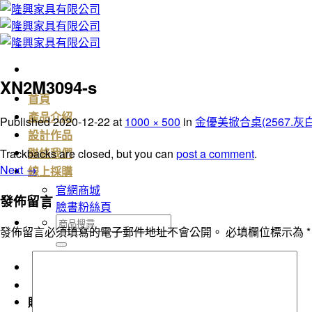
Skip
to
content
XN2M3094-s
首頁
產品介紹
Published
2020-12-22
at
1000 × 500
in
金優美掀合桌(2567.灰白
設計作品
Trackbacks are closed, but you can
post a comment
.
聯絡我們
Next
→
線上採購
官網商城
發佈留言
臉書粉絲頁
搜
發佈留言必須填寫的電子郵件地址不會公開。
必填欄位標示為
*
尋
關
鍵
字:
購物車