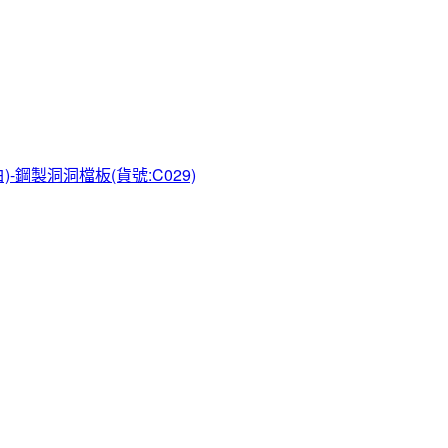
)-鋼製洞洞檔板(貨號:C029)