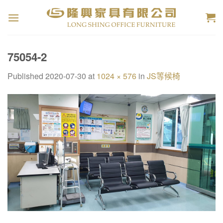
Skip
to
content
75054-2
Published
2020-07-30
at
1024 × 576
in
JS等候椅