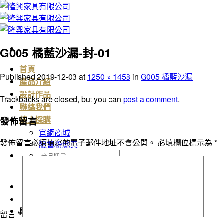
Skip
to
content
G005 橘藍沙漏-封-01
首頁
Published
2019-12-03
at
1250 × 1458
in
G005 橘藍沙漏
產品介紹
設計作品
Trackbacks are closed, but you can
post a comment
.
聯絡我們
發佈留言
線上採購
官網商城
發佈留言必須填寫的電子郵件地址不會公開。
必填欄位標示為
*
臉書粉絲頁
搜
尋
關
鍵
字:
購物車
留言
*