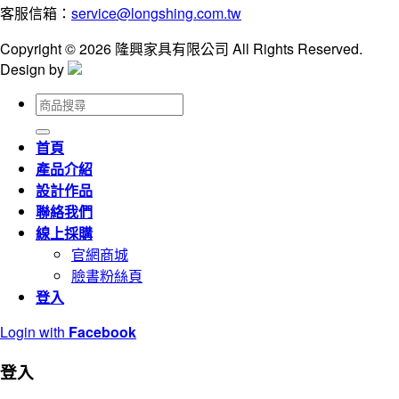
客服信箱：
service@longshing.com.tw
Copyright © 2026 隆興家具有限公司 All Rights Reserved.
Design by
搜
尋
關
首頁
鍵
產品介紹
字:
設計作品
聯絡我們
線上採購
官網商城
臉書粉絲頁
登入
Login with
Facebook
登入