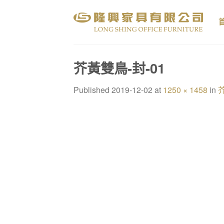
Skip
to
content
芥黃雙鳥-封-01
Published
2019-12-02
at
1250 × 1458
in