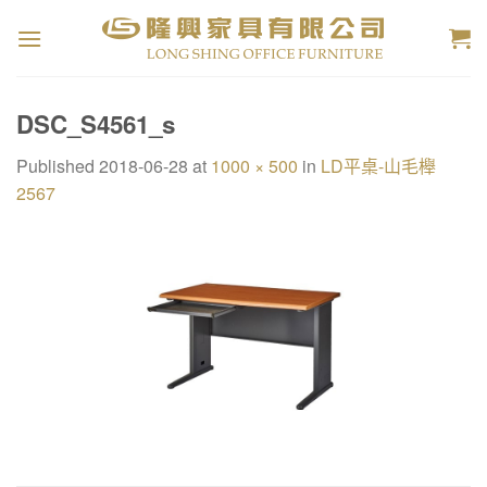
Skip
to
content
DSC_S4561_s
Published
2018-06-28
at
1000 × 500
in
LD平桌-山毛櫸
2567