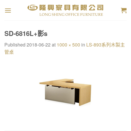
Skip
to
content
SD-6816L+影s
Published
2018-06-22
at
1000 × 500
in
LS-893系列木製主
管桌